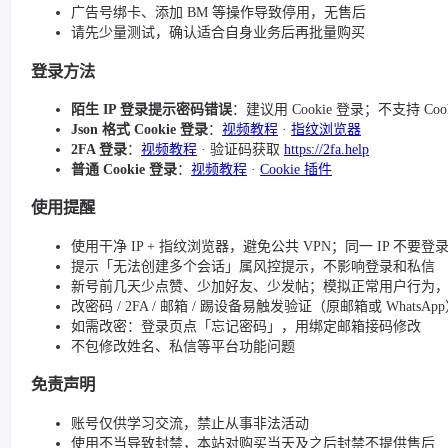
广告号绑卡、添加 BM 等操作导致停用，无售后
请先少量测试，确认适合自身业务后再批量购买
登录方法
陌生 IP 登录提示密码错误
：建议用 Cookie 登录；不支持 Co
Json 格式 Cookie 登录
：
视频教程
·
指纹浏览器
2FA 登录
：
视频教程
· 验证码获取
https://2fa.help
普通 Cookie 登录
：
视频教程
·
Cookie 插件
使用提醒
使用干净 IP + 指纹浏览器，避免公共 VPN；同一 IP 不要
提示「无法创建多个会话」属风控提示，不影响登录和私信
新号前几天少点赞、少加好友、少发帖；模拟正常用户行为
改密码 / 2FA / 邮箱 / 踢设备易触发验证（原邮箱或 Whats
如需改密：登录页点「忘记密码」，用绑定邮箱接码修改
不包修改姓名、私信等平台功能问题
免责声明
账号仅供学习交流，禁止从事非法活动
使用不当导致封禁，本站对购买当天及之后封禁不提供售后