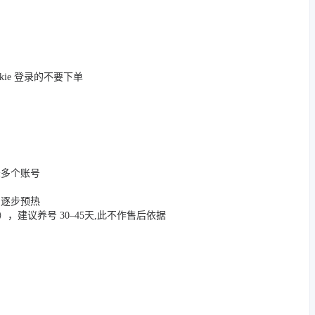
okie 登录的不要下单
登录多个账号
，逐步预热
App），建议养号 30–45天,此不作售后依据