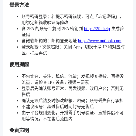
登录方法
账号密码登录；若提示密码错误，可点「忘记密码」，
用绑定邮箱收验证码修改
含 2FA 的账号：复制 2FA 密钥到
https://2fa.help
生成验
证码
含微软邮箱的：邮箱登录地址
https://www.outlook.com
登录频繁 / 次数超限：关闭 App，切换干净 IP 和对应时
区，稍后再试
使用提醒
不包实名、关注、私信、流量；发视频 0 播放、直播没
流量，请检查 IP / 设备 / 视频三要素
登录后先确认账号正常，再发视频、改用户名；否则无
售后
确认无误后请及时修改邮箱、密码；账号丢失自行承担
不建议囤号；超过售后时间封号无售后
由于平台规则变化，开播需手机号验证、直播伴侣不可
用等情况，不在售后范围内
免责声明