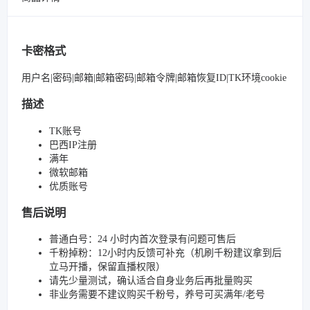
卡密格式
用户名|密码|邮箱|邮箱密码|邮箱令牌|邮箱恢复ID|TK环境cookie
描述
TK账号
巴西IP注册
满年
微软邮箱
优质账号
售后说明
普通白号：24 小时内首次登录有问题可售后
千粉掉粉：12小时内反馈可补充（机刷千粉建议拿到后
立马开播，保留直播权限）
请先少量测试，确认适合自身业务后再批量购买
非业务需要不建议购买千粉号，养号可买满年/老号