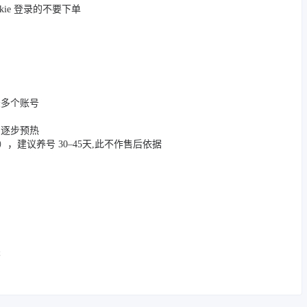
okie 登录的不要下单
登录多个账号
，逐步预热
App），建议养号 30–45天,此不作售后依据
关