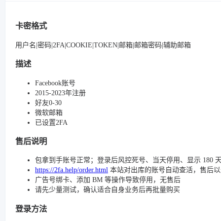
卡密格式
用户名|密码|2FA|COOKIE|TOKEN|邮箱|邮箱密码|辅助邮箱
描述
Facebook账号
2015-2023年注册
好友0-30
微软邮箱
已设置2FA
售后说明
包拿到手账号正常；登录后风控死号、当天停用、显示 180 
https://2fa.help/order.html
本站对出库的账号自动查活，售后以
广告号绑卡、添加 BM 等操作导致停用，无售后
请先少量测试，确认适合自身业务后再批量购买
登录方法