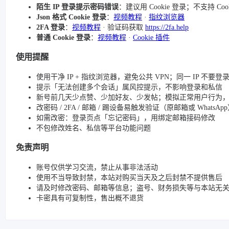
陌生 IP 登录提示密码错误
：建议用 Cookie 登录；不支持 Co
Json 格式 Cookie 登录
：
视频教程
·
指纹浏览器
2FA 登录
：
视频教程
· 验证码获取
https://2fa.help
普通 Cookie 登录
：
视频教程
·
Cookie 插件
使用提醒
使用干净 IP + 指纹浏览器，避免公共 VPN；同一 IP 不要
提示「无法创建多个会话」属风控提示，不影响登录和私信
新号前几天少点赞、少加好友、少发帖；模拟正常用户行为
改密码 / 2FA / 邮箱 / 踢设备易触发验证（原邮箱或 Whats
如需改密：登录页点「忘记密码」，用绑定邮箱接码修改
不包修改姓名、私信等平台功能问题
免责声明
账号仅供学习交流，禁止从事非法活动
使用不当导致封禁，本站对购买当天及之后封禁不提供售后
请及时修改密码、邮箱等信息；盗号、财务损失等与本站无
卡密具有可复制性，售出概不退货