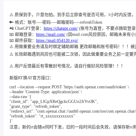
⚠️ 质保到手，介意勿拍。到手后立即查号是否可用，1小时内反馈
🔑 格式：账号----密码----邮箱密码----refreshToken
📲 ChatGPT登录：
https://chatgpt.com/
(账号为直登，不要点微软登录
📧 邮箱登录：
https://mail.com/
(因mail.com风控原因，邮箱未来
📧 邮件获取：
https://mail.054120.xyz/
⚠️ 用做重要业务请及时绑定辅助邮箱 更改邮箱和账号密码！！！
⚠️ 长效邮箱遇到风控也可能被二次锁，因此做重要业务之前一定要
⚠️ 用户反馈最近有零散封号情况，请自行做好风险管理！！！
新版RT换AT官方接口：
curl --location --request POST 'https://auth.openai.com/oauth/token' \
--header 'Content-Type: application/json' \
--data-raw '{
"client_id": "app_LlGpXReQgckcGGUo2JrYvtJK",
"grant_type": "refresh_token",
"redirect_uri": "com.openai.chat://auth0.openai.com/ios/com.openai.chat/
"refresh_token": "rt_xxxxxxxxxxxxx"
}'
注意，新的rt会随at同时下发，旧的一段时间后会失效，请保存新rt用