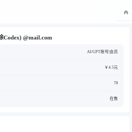
odex) @mail.com
AI/GPT账号|会员
￥4.5元
78
在售