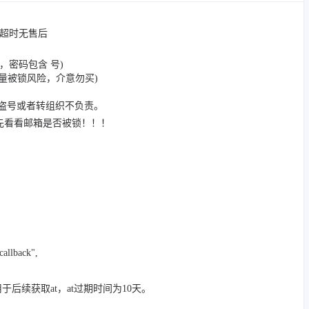
，超时无售后
，密码包含 号)
有小量被锁风险，介意勿买)
被盗号或者转组织不负责。
先看看邮箱是否被锁！！！
callback",
于后续获取at，at过期时间为10天。