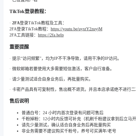
TikTok登录教程：
·
2FA
登录TikTok教程及工具：
2FA登录TikTok教程：
https://youtu.be/uyxtY2zuyjM
2FA工具链接：
https://2fa.help
重要提醒
· 提示“访问频繁”，均为IP不干净导致，请用干净的IP访问。
· 微软邮箱若要使用大多需要短信激活，客户自行准备。
· 请少量测试适合自身业务后，再批量购买。
· 卡密产品具有可复制性，售出概不退货。并且本店承诺绝不进行
售后说明
普通白号：24 小时内首次登录有问题可售后
千粉掉粉：12小时内反馈可补充（机刷千粉建议拿到后立马
请先少量测试，确认适合自身业务后再批量购买
非业务需要不建议购买千粉号，养号可买满年/老号