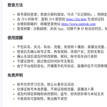
登录方法
账号密码登录；若提示密码错误，可点「忘记密码」，用绑
含 2FA 的账号：复制 2FA 密钥到
https://2fa.help
生成验证码
含微软邮箱的：邮箱登录地址
https://www.outlook.com
登录频繁 / 次数超限：关闭 App，切换干净 IP 和对应时区
使用提醒
不包实名、关注、私信、流量；发视频 0 播放、直播没流量，请检查
登录后先确认账号正常，再发视频、改用户名；否则无售后
确认无误后请及时修改邮箱、密码；账号丢失自行承担
不建议囤号；超过售后时间封号无售后
由于平台规则变化，开播需手机号验证、直播伴侣不可用等
免责声明
账号仅供学习交流，禁止从事非法活动
仅保证账号本身质量，不保证视频流量、直播进人等
请及时绑定邮箱和修改密码；盗号、财务损失等与本站无关
卡密具有可复制性，售出概不退货