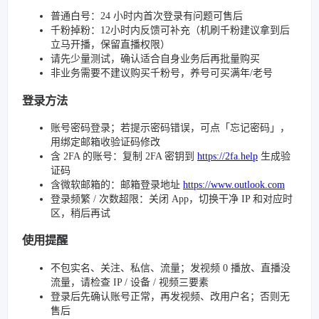
普通白号：24 小时内首次登录有问题可售后
千粉掉粉：12小时内反馈可补充（机刷千粉建议拿到后
立马开播，保留直播权限）
请先少量测试，确认适合自身业务后再批量购买
非业务需要不建议购买千粉号，养号可买满年/老号
登录方法
账号密码登录；若提示密码错误，可点「忘记密码」，
用绑定邮箱收验证码修改
含 2FA 的账号：复制 2FA 密钥到
https://2fa.help
生成验
证码
含微软邮箱的：邮箱登录地址
https://www.outlook.com
登录频繁 / 次数超限：关闭 App，切换干净 IP 和对应时
区，稍后再试
使用提醒
不包实名、关注、私信、流量；发视频 0 播放、直播没
流量，请检查 IP / 设备 / 视频三要素
登录后先确认账号正常，再发视频、改用户名；否则无
售后