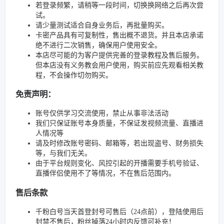
若登录频繁，请稍等一段时间，切换换网络之后再次尝
试。
请少量测试适合自身业务后，再批量购买。
卡密产品具有可复制性，售出概不退货。并且本店承诺
绝不进行二次销售，确保用户使用安全。
本店尽可能的为客户提供完善的登录教程及售后服务。
但本店没有义务教会用户使用，购买前应先观看相关教
程，不会操作切勿购买。
免责声明：
账号仅供学习交流使用，禁止从事非法活动
我们只保证账号本身质量，不保证发视频流量、直播进
人情况等
请及时修改账号密码、邮箱等，若出现盗号、财务损失
等，与我们无关。
由于平台规则变化、风控引起的开播需要手机号验证、
直播伴侣使用不了等情况，不在售后范围内。
售后条款
千粉白号当天首登封号可售后（24点前），登陆使用后
封禁不售后，粉丝掉落24小时内反馈可补充！