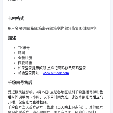
卡密格式
用户名|密码|邮箱|邮箱密码|邮箱令牌|邮箱恢复ID|注册时间
描述
TK账号
韩国
全新注册
微软邮箱
如果登录提示频繁 点忘记密码修改密码登录
邮箱登录网址：
www.outlook.com
千粉白号售后
受近期风控影响，4月15日0点起各地区机刷千粉直播号掉粉售
后时间调整为12小时，以下单时间为准。建议拿到账号后立马
开播，保留账号直播权限。
千粉白号当天首登封号可售后（当天晚上24点前）。其他账号
是24小时首登，请不要囤号，囤号有风险，风险自己承担。