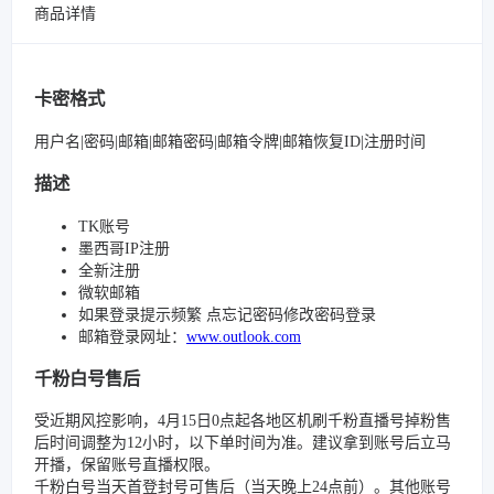
商品详情
卡密格式
用户名|密码|邮箱|邮箱密码|邮箱令牌|邮箱恢复ID|注册时间
描述
TK账号
墨西哥IP注册
全新注册
微软邮箱
如果登录提示频繁 点忘记密码修改密码登录
邮箱登录网址：
www.outlook.com
千粉白号售后
受近期风控影响，4月15日0点起各地区机刷千粉直播号掉粉售
后时间调整为12小时，以下单时间为准。建议拿到账号后立马
开播，保留账号直播权限。
千粉白号当天首登封号可售后（当天晚上24点前）。其他账号