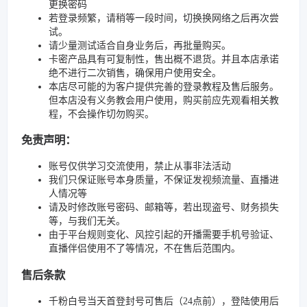
更换密码
若登录频繁，请稍等一段时间，切换换网络之后再次尝
试。
请少量测试适合自身业务后，再批量购买。
卡密产品具有可复制性，售出概不退货。并且本店承诺
绝不进行二次销售，确保用户使用安全。
本店尽可能的为客户提供完善的登录教程及售后服务。
但本店没有义务教会用户使用，购买前应先观看相关教
程，不会操作切勿购买。
免责声明：
账号仅供学习交流使用，禁止从事非法活动
我们只保证账号本身质量，不保证发视频流量、直播进
人情况等
请及时修改账号密码、邮箱等，若出现盗号、财务损失
等，与我们无关。
由于平台规则变化、风控引起的开播需要手机号验证、
直播伴侣使用不了等情况，不在售后范围内。
售后条款
千粉白号当天首登封号可售后（24点前），登陆使用后