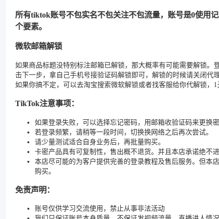
所有tiktok账号不包实名不包关注不包流量，账号是0使
个要素。
微软邮箱解锁
如果商品标题没特别标注邮箱已解锁，那大概率有可能需要解锁。
击下一步，拿自己手机号接验证码解锁即可，解锁的时候请关闭代
如果你搞不定，可以去淘宝搜索微软解锁或者找客服给你代解锁，1元
TikTok注意事项：
如果登录失败，可以选择忘记密码，用邮箱收验证码来更换
若登录频繁，请稍等一段时间，切换换网络之后再次尝试。
请少量测试适合自身业务后，再批量购买。
卡密产品具有可复制性，售出概不退货。并且本店承诺绝不
本店尽可能的为客户提供完善的登录教程及售后服务。但本
购买。
免责声明：
账号仅供学习交流使用，禁止从事非法活动
我们只保证账号本身质量，不保证发视频流量、直播进人情