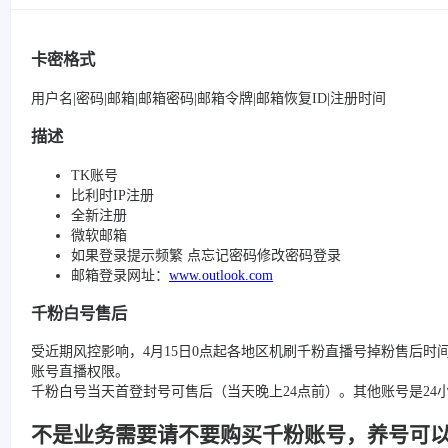
卡密格式
用户名|密码|邮箱|邮箱密码|邮箱令牌|邮箱恢复ID|注册时间
描述
TK账号
比利时IP注册
全新注册
微软邮箱
如果登录提示频繁 点忘记密码修改密码登录
邮箱登录网址：
www.outlook.com
千粉白号售后
受近期风控影响，4月15日0点起各地区机刷千粉直播号掉粉售后时
账号直播权限。
千粉白号当天首登封号可售后（当天晚上24点前）。其他账号是2
不是业务需要请不要购买千粉账号，养号可