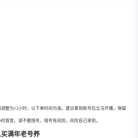
间调整为12小时，以下单时间为准。建议拿到账号后立马开播，保留
4小时首登，请不要囤号，囤号有风险，风险自己承担。
以买满年老号养