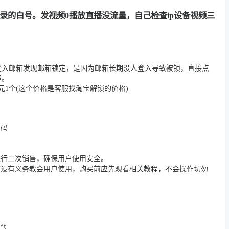
用记录的白号。发视频0播放直播没流量，自己检查ip设备视频三
登入邮箱发现邮箱锁定，是因为邮箱长期没人登入导致被锁，直接点
理。
1个(这个价格是客服找淘宝解锁的价格)
密码
进行二次销售，确保用户使用安全。
店没有义务教会用户使用，购买前应先观看相关教程，不会操作切勿
况等