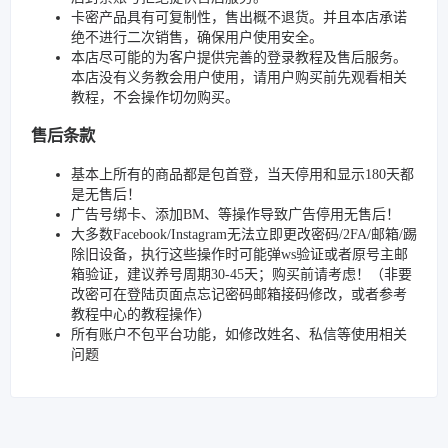
卡密产品具有可复制性，售出概不退货。并且本店承诺
绝不进行二次销售，确保用户使用安全。
本店尽可能的为客户提供完善的登录教程及售后服务。
本店没有义务教会用户使用，请用户购买前先观看相关
教程，不会操作切勿购买。
售后条款
基本上所有的商品都是包首登，当天停用和显示180天都
是无售后！
广告号绑卡、添加BM、等操作导致广告停用无售后！
大多数Facebook/Instagram无法立即更改密码/2FA/邮箱/踢
除旧设备，执行这些操作时可能弹ws验证或者原号主邮
箱验证，建议养号周期30-45天；购买前请考虑！（非要
改密可在登陆页面点忘记密码邮箱接码修改，或者参考
教程中心的教程操作）
所有账户不包平台功能，如修改姓名、私信等使用相关
问题