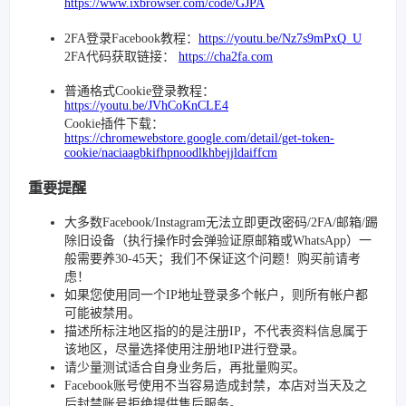
https://www.ixbrowser.com/code/GJPA
2FA登录Facebook教程：
https://youtu.be/Nz7s9mPxQ_U
2FA代码获取链接：
https://cha2fa.com
普通格式Cookie登录教程：
https://youtu.be/JVhCoKnCLE4
Cookie插件下载：
https://chromewebstore.google.com/detail/get-token-
cookie/naciaagbkifhpnoodlkhbejjldaiffcm
重要提醒
大多数Facebook/Instagram无法立即更改密码/2FA/邮箱/踢
除旧设备（执行操作时会弹验证原邮箱或WhatsApp）一
般需要养30-45天；我们不保证这个问题！购买前请考
虑！
如果您使用同一个IP地址登录多个帐户，则所有帐户都
可能被禁用。
描述所标注地区指的的是注册IP，不代表资料信息属于
该地区，尽量选择使用注册地IP进行登录。
请少量测试适合自身业务后，再批量购买。
Facebook账号使用不当容易造成封禁，本店对当天及之
后封禁账号拒绝提供售后服务。