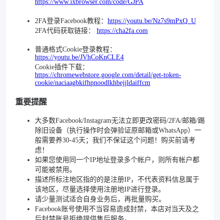
https://www.ixbrowser.com/code/GJPA
2FA登录Facebook教程：
https://youtu.be/Nz7s9mPxQ_U
2FA代码获取链接：
https://cha2fa.com
普通格式Cookie登录教程：
https://youtu.be/JVhCoKnCLE4
Cookie插件下载：
https://chromewebstore.google.com/detail/get-token-
cookie/naciaagbkifhpnoodlkhbejjldaiffcm
重要提醒
大多数Facebook/Instagram无法立即更改密码/2FA/邮箱/踢
除旧设备（执行操作时会弹验证原邮箱或WhatsApp）一
般需要养30-45天；我们不保证这个问题！购买前请考
虑！
如果您使用同一个IP地址登录多个帐户，则所有帐户都
可能被禁用。
描述所标注地区指的的是注册IP，不代表资料信息属于
该地区，尽量选择使用注册地IP进行登录。
请少量测试适合自身业务后，再批量购买。
Facebook账号使用不当容易造成封禁，本店对当天及之
后封禁账号拒绝提供售后服务。