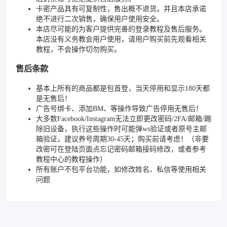
卡密产品具有可复制性，售出概不退货。并且本店承诺
绝不进行二次销售，确保用户使用安全。
本店尽可能的为客户提供完善的登录教程及售后服务。
本店没有义务教会用户使用，请用户购买前先观看相关
教程，不会操作切勿购买。
售后条款
基本上所有的商品都是包首登，当天停用和显示180天都
是无售后！
广告号绑卡、添加BM、等操作导致广告停用无售后！
大多数Facebook/Instagram无法立即更改密码/2FA/邮箱/踢
除旧设备，执行这些操作时可能弹ws验证或者原号主邮
箱验证，建议养号周期30-45天；购买前请考虑！（非要
改密可在登陆页面点忘记密码邮箱接码修改，或者参考
教程中心的教程操作）
所有账户不包平台功能，如修改姓名、私信等使用相关
问题