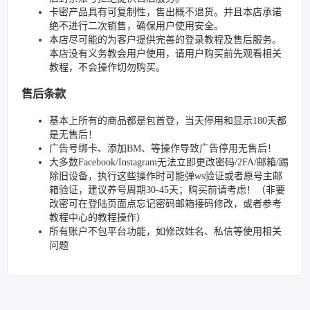
卡密产品具有可复制性，售出概不退货。并且本店承诺
绝不进行二次销售，确保用户使用安全。
本店尽可能的为客户提供完善的登录教程及售后服务。
本店没有义务教会用户使用，请用户购买前先观看相关
教程，不会操作切勿购买。
售后条款
基本上所有的商品都是包首登，当天停用和显示180天都
是无售后！
广告号绑卡、添加BM、等操作导致广告停用无售后！
大多数Facebook/Instagram无法立即更改密码/2FA/邮箱/踢
除旧设备，执行这些操作时可能弹ws验证或者原号主邮
箱验证，建议养号周期30-45天；购买前请考虑！（非要
改密可在登陆页面点忘记密码邮箱接码修改，或者参考
教程中心的教程操作）
所有账户不包平台功能，如修改姓名、私信等使用相关
问题