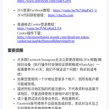
https://www.ixbrowser.com/code/GJPA
2FA登录Facebook教程：
https://youtu.be/Nz7s9mPxQ_U
2FA代码获取链接：
https://cha2fa.com
普通格式Cookie登录教程：
https://youtu.be/JVhCoKnCLE4
Cookie插件下载：
https://chromewebstore.google.com/detail/get-token-
cookie/naciaagbkifhpnoodlkhbejjldaiffcm
重要提醒
大多数Facebook/Instagram无法立即更改密码/2FA/邮箱/踢
除旧设备（执行操作时会弹验证原邮箱或WhatsApp）一
般需要养30-45天；我们不保证这个问题！购买前请考
虑！
如果您使用同一个IP地址登录多个帐户，则所有帐户都
可能被禁用。
描述所标注地区指的的是注册IP，不代表资料信息属于
该地区，尽量选择使用注册地IP进行登录。
请少量测试适合自身业务后，再批量购买。
Facebook账号使用不当容易造成封禁，本店对当天及之
后封禁账号拒绝提供售后服务。