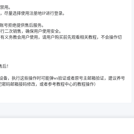
被禁用。
，尽量选择使用注册地IP进行登录。
封禁账号拒绝提供售后服务。
进行二次销售，确保用户使用安全。
没有义务教会用户使用，请用户购买前先观看相关教程，不会操作切
售后！
/邮箱/踢除旧设备，执行这些操作时可能弹ws验证或者原号主邮箱验证，建议养号
忘记密码邮箱接码修改，或者参考教程中心的教程操作）