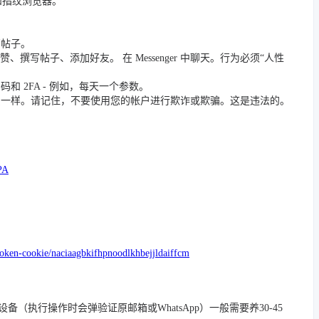
 和指纹浏览器。
篇帖子。
撰写帖子、添加好友。 在 Messenger 中聊天。行为必须“人性
 2FA - 例如，每天一个参数。
员一样。请记住，不要使用您的帐户进行欺诈或欺骗。这是违法的。
PA
token-cookie/naciaagbkifhpnoodlkhbejjldaiffcm
/踢除旧设备（执行操作时会弹验证原邮箱或WhatsApp）一般需要养30-45