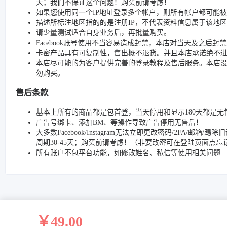
天；我们不保证这个问题！购买前请考虑！
如果您使用同一个IP地址登录多个帐户，则所有帐户都可能
描述所标注地区指的的是注册IP，不代表资料信息属于该地区
请少量测试适合自身业务后，再批量购买。
Facebook账号使用不当容易造成封禁，本店对当天及之后
卡密产品具有可复制性，售出概不退货。并且本店承诺绝不
本店尽可能的为客户提供完善的登录教程及售后服务。本店
勿购买。
售后条款
基本上所有的商品都是包首登，当天停用和显示180天都是无
广告号绑卡、添加BM、等操作导致广告停用无售后！
大多数Facebook/Instagram无法立即更改密码/2FA
周期30-45天；购买前请考虑！（非要改密可在登陆页面点
所有账户不包平台功能，如修改姓名、私信等使用相关问题
￥49.00