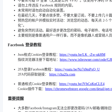
不要从可疑 IP 登录（尤其是公共 VPN）。仅使用干净的 IP
请勿上传违反 Facebook 规则的内容。
未常用时请勿启动自动化装置。
在最初几天，不要点很多赞，不要大量订阅，不要上传几十
预热您的帐户并模拟实时活动：浏览您的动态、每天点 2-5 个赞、
化”。
避免突然的活动。最好逐步更改您的密码、电子邮件、电话号码和
主要规则是像普通用户一样行事，而不是像机器人或营销人
Facebook 登录教程
Json格式Cookies登录教程：
https://youtu.be/LK_-Zw-ukHM
指纹浏览器注册下载地址：
https://www.ixbrowser.com/code/GJ
2FA登录Facebook教程：
https://youtu.be/Nz7s9mPxQ_U
2FA代码获取链接：
https://cha2fa.com
普通格式Cookie登录教程：
https://youtu.be/JVhCoKnCLE4
Cookie插件下载：
https://chromewebstore.google.com/detail/get-
重要提醒
大多数Facebook/Instagram无法立即更改密码/2FA/邮箱