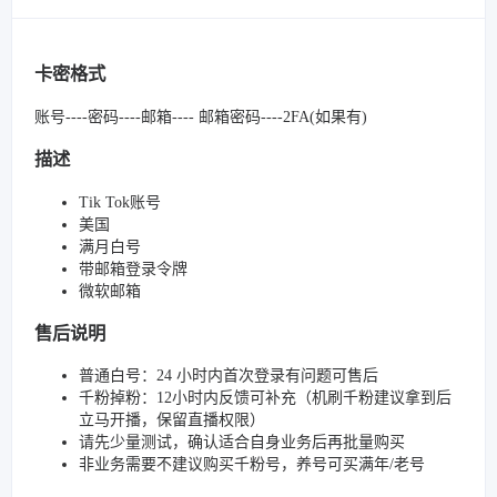
卡密格式
账号----密码----邮箱---- 邮箱密码----2FA(如果有)
描述
Tik Tok账号
美国
满月白号
带邮箱登录令牌
微软邮箱
售后说明
普通白号：24 小时内首次登录有问题可售后
千粉掉粉：12小时内反馈可补充（机刷千粉建议拿到后
立马开播，保留直播权限）
请先少量测试，确认适合自身业务后再批量购买
非业务需要不建议购买千粉号，养号可买满年/老号