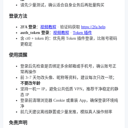
请先少量测试，确认适合自身业务后再批量购买
登录方法
2FA 登录
：
视频教程
· 验证码获取
https://2fa.help
auth_token 登录
：
视频教程
·
Token 插件
含 ct0 + token 的：优先用 Token 插件登录，比账号密码
更稳定
使用提醒
登录后先检查是否绑定多余邮箱或手机号，确认账号正
常再操作
前 3–7 天勿改头像、昵称等资料，建议每次只改一项；
不要改年龄
坚持一机一 IP，避免公共低质 VPN，推荐干净稳定的静
态 IP
登录前清理浏览器 Cookie 或重装 App，确保登录环境纯
净
前几天建议离线静置或少量发推，模拟真人操作频率
免责声明