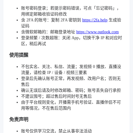
账号密码登录；若提示密码错误，可点「忘记密码」，
用绑定邮箱收验证码修改
含 2FA 的账号：复制 2FA 密钥到
https://2fa.help
生成验
证码
含微软邮箱的：邮箱登录地址
https://www.outlook.com
登录频繁 / 次数超限：关闭 App，切换干净 IP 和对应时
区，稍后再试
使用提醒
不包实名、关注、私信、流量；发视频 0 播放、直播没
流量，请检查 IP / 设备 / 视频三要素
登录后先确认账号正常，再发视频、改用户名；否则无
售后
确认无误后请及时修改邮箱、密码；账号丢失自行承担
不建议囤号；超过售后时间封号无售后
由于平台规则变化，开播需手机号验证、直播伴侣不可
用等情况，不在售后范围内
免责声明
账号仅供学习交流，禁止从事非法活动