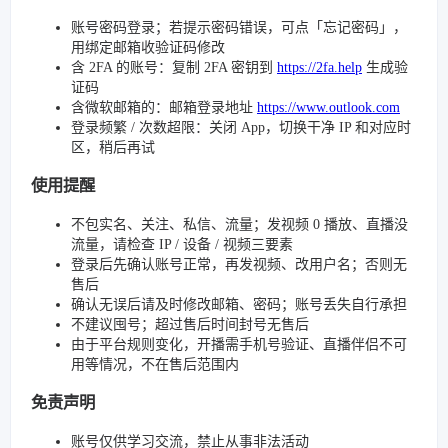
账号密码登录；若提示密码错误，可点「忘记密码」，
用绑定邮箱收验证码修改
含 2FA 的账号：复制 2FA 密钥到
https://2fa.help
生成验
证码
含微软邮箱的：邮箱登录地址
https://www.outlook.com
登录频繁 / 次数超限：关闭 App，切换干净 IP 和对应时
区，稍后再试
使用提醒
不包实名、关注、私信、流量；发视频 0 播放、直播没
流量，请检查 IP / 设备 / 视频三要素
登录后先确认账号正常，再发视频、改用户名；否则无
售后
确认无误后请及时修改邮箱、密码；账号丢失自行承担
不建议囤号；超过售后时间封号无售后
由于平台规则变化，开播需手机号验证、直播伴侣不可
用等情况，不在售后范围内
免责声明
账号仅供学习交流，禁止从事非法活动