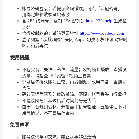
账号密码登录；若提示密码错误，可点「忘记密码」，
用绑定邮箱收验证码修改
含 2FA 的账号：复制 2FA 密钥到
https://2fa.help
生成验
证码
含微软邮箱的：邮箱登录地址
https://www.outlook.com
登录频繁 / 次数超限：关闭 App，切换干净 IP 和对应时
区，稍后再试
使用提醒
不包实名、关注、私信、流量；发视频 0 播放、直播没
流量，请检查 IP / 设备 / 视频三要素
登录后先确认账号正常，再发视频、改用户名；否则无
售后
确认无误后请及时修改邮箱、密码；账号丢失自行承担
不建议囤号；超过售后时间封号无售后
由于平台规则变化，开播需手机号验证、直播伴侣不可
用等情况，不在售后范围内
免责声明
账号仅供学习交流，禁止从事非法活动