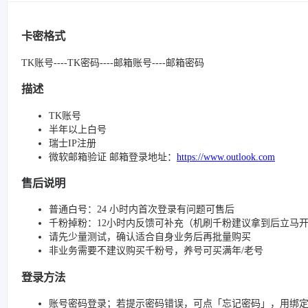
卡密格式
TK账号----TK密码----邮箱账号----邮箱密码
描述
TK账号
半年以上白号
瑞士IP注册
微软邮箱验证 邮箱登录地址：
https://www.outlook.com
售后说明
普通白号：24 小时内首次登录有问题可售后
千粉掉粉：12小时内反馈可补充（机刷千粉建议拿到后立马
请先少量测试，确认适合自身业务后再批量购买
非业务需要不建议购买千粉号，养号可买满年/老号
登录方法
账号密码登录；若提示密码错误，可点「忘记密码」，用绑