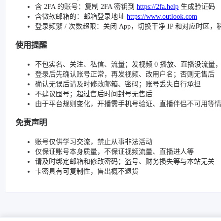
含 2FA 的账号：复制 2FA 密钥到
https://2fa.help
生成验证码
含微软邮箱的：邮箱登录地址
https://www.outlook.com
登录频繁 / 次数超限：关闭 App，切换干净 IP 和对应时区
使用提醒
不包实名、关注、私信、流量；发视频 0 播放、直播没流量，请检查
登录后先确认账号正常，再发视频、改用户名；否则无售后
确认无误后请及时修改邮箱、密码；账号丢失自行承担
不建议囤号；超过售后时间封号无售后
由于平台规则变化，开播需手机号验证、直播伴侣不可用等
免责声明
账号仅供学习交流，禁止从事非法活动
仅保证账号本身质量，不保证视频流量、直播进人等
请及时绑定邮箱和修改密码；盗号、财务损失等与本站无关
卡密具有可复制性，售出概不退货