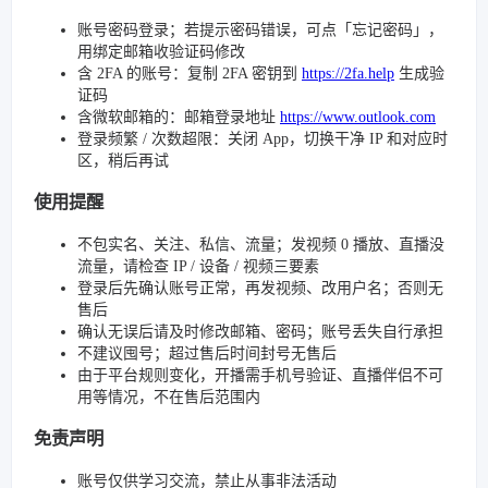
账号密码登录；若提示密码错误，可点「忘记密码」，
用绑定邮箱收验证码修改
含 2FA 的账号：复制 2FA 密钥到
https://2fa.help
生成验
证码
含微软邮箱的：邮箱登录地址
https://www.outlook.com
登录频繁 / 次数超限：关闭 App，切换干净 IP 和对应时
区，稍后再试
使用提醒
不包实名、关注、私信、流量；发视频 0 播放、直播没
流量，请检查 IP / 设备 / 视频三要素
登录后先确认账号正常，再发视频、改用户名；否则无
售后
确认无误后请及时修改邮箱、密码；账号丢失自行承担
不建议囤号；超过售后时间封号无售后
由于平台规则变化，开播需手机号验证、直播伴侣不可
用等情况，不在售后范围内
免责声明
账号仅供学习交流，禁止从事非法活动