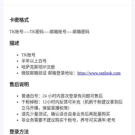
卡密格式
TK账号----TK密码----邮箱账号----邮箱密码
描述
TK账号
半年以上白号
哈萨克斯坦IP注册
微软邮箱验证 邮箱登录地址：
https://www.outlook.com
售后说明
普通白号：24 小时内首次登录有问题可售后
千粉掉粉：12小时内反馈可补充（机刷千粉建议拿到后
立马开播，保留直播权限）
请先少量测试，确认适合自身业务后再批量购买
非业务需要不建议购买千粉号，养号可买满年/老号
登录方法