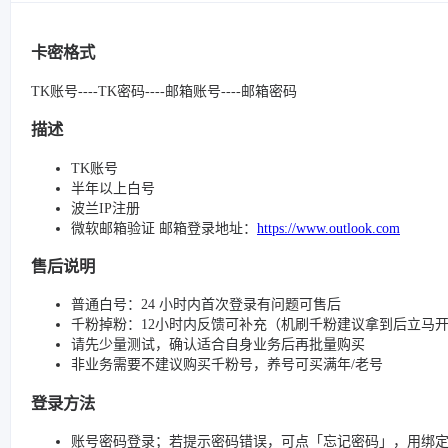
卡密格式
TK账号----TK密码----邮箱账号----邮箱密码
描述
TK账号
半年以上白号
波兰IP注册
微软邮箱验证 邮箱登录地址：
https://www.outlook.com
售后说明
普通白号：24 小时内首次登录有问题可售后
千粉掉粉：12小时内反馈可补充（机刷千粉建议拿到后立马
请先少量测试，确认适合自身业务后再批量购买
非业务需要不建议购买千粉号，养号可买满年/老号
登录方法
账号密码登录；若提示密码错误，可点「忘记密码」，用绑