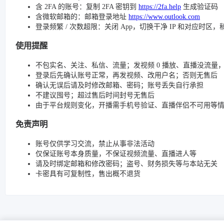
含 2FA 的账号：复制 2FA 密钥到
https://2fa.help
生成验证码
含微软邮箱的：邮箱登录地址
https://www.outlook.com
登录频繁 / 次数超限：关闭 App，切换干净 IP 和对应时区
使用提醒
不包实名、关注、私信、流量；发视频 0 播放、直播没流量，请检查
登录后先确认账号正常，再发视频、改用户名；否则无售后
确认无误后请及时修改邮箱、密码；账号丢失自行承担
不建议囤号；超过售后时间封号无售后
由于平台规则变化，开播需手机号验证、直播伴侣不可用等
免责声明
账号仅供学习交流，禁止从事非法活动
仅保证账号本身质量，不保证视频流量、直播进人等
请及时绑定邮箱和修改密码；盗号、财务损失等与本站无关
卡密具有可复制性，售出概不退货