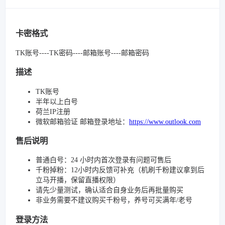
卡密格式
TK账号----TK密码----邮箱账号----邮箱密码
描述
TK账号
半年以上白号
荷兰IP注册
微软邮箱验证 邮箱登录地址：
https://www.outlook.com
售后说明
普通白号：24 小时内首次登录有问题可售后
千粉掉粉：12小时内反馈可补充（机刷千粉建议拿到后
立马开播，保留直播权限）
请先少量测试，确认适合自身业务后再批量购买
非业务需要不建议购买千粉号，养号可买满年/老号
登录方法