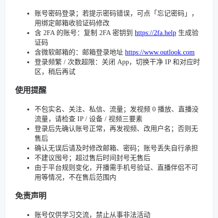
账号密码登录；若提示密码错误，可点「忘记密码」，
用绑定邮箱收验证码修改
含 2FA 的账号：复制 2FA 密钥到
https://2fa.help
生成验
证码
含微软邮箱的：邮箱登录地址
https://www.outlook.com
登录频繁 / 次数超限：关闭 App，切换干净 IP 和对应时
区，稍后再试
使用提醒
不包实名、关注、私信、流量；发视频 0 播放、直播没
流量，请检查 IP / 设备 / 视频三要素
登录后先确认账号正常，再发视频、改用户名；否则无
售后
确认无误后请及时修改邮箱、密码；账号丢失自行承担
不建议囤号；超过售后时间封号无售后
由于平台规则变化，开播需手机号验证、直播伴侣不可
用等情况，不在售后范围内
免责声明
账号仅供学习交流，禁止从事非法活动