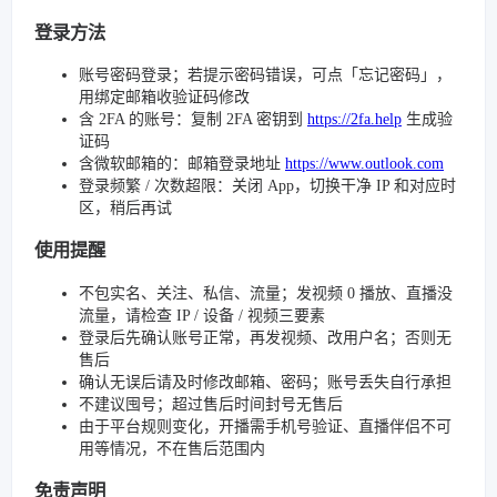
登录方法
账号密码登录；若提示密码错误，可点「忘记密码」，
用绑定邮箱收验证码修改
含 2FA 的账号：复制 2FA 密钥到
https://2fa.help
生成验
证码
含微软邮箱的：邮箱登录地址
https://www.outlook.com
登录频繁 / 次数超限：关闭 App，切换干净 IP 和对应时
区，稍后再试
使用提醒
不包实名、关注、私信、流量；发视频 0 播放、直播没
流量，请检查 IP / 设备 / 视频三要素
登录后先确认账号正常，再发视频、改用户名；否则无
售后
确认无误后请及时修改邮箱、密码；账号丢失自行承担
不建议囤号；超过售后时间封号无售后
由于平台规则变化，开播需手机号验证、直播伴侣不可
用等情况，不在售后范围内
免责声明