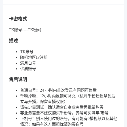
卡密格式
TK账号----TK密码
描述
TK账号
随机地区IP注册
满月白号
优质账号
售后说明
普通白号：24 小时内首次登录有问题可售后
千粉掉粉：12小时内反馈可补充（机刷千粉建议拿到后
立马开播，保留直播权限）
请先少量测试，确认适合自身业务后再批量购买
非业务需要不建议购买千粉号，养号可买满年/老号
下机号：别人使用过的账号，有可能有0播视频以及其他
情况；如果有这方面担忧请购买白号