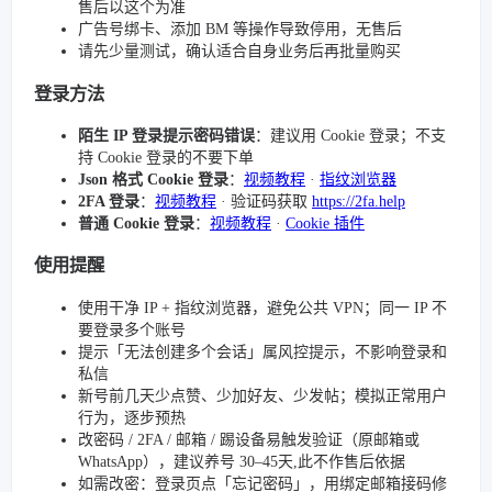
售后以这个为准
广告号绑卡、添加 BM 等操作导致停用，无售后
请先少量测试，确认适合自身业务后再批量购买
登录方法
陌生 IP 登录提示密码错误
：建议用 Cookie 登录；不支
持 Cookie 登录的不要下单
Json 格式 Cookie 登录
：
视频教程
·
指纹浏览器
2FA 登录
：
视频教程
· 验证码获取
https://2fa.help
普通 Cookie 登录
：
视频教程
·
Cookie 插件
使用提醒
使用干净 IP + 指纹浏览器，避免公共 VPN；同一 IP 不
要登录多个账号
提示「无法创建多个会话」属风控提示，不影响登录和
私信
新号前几天少点赞、少加好友、少发帖；模拟正常用户
行为，逐步预热
改密码 / 2FA / 邮箱 / 踢设备易触发验证（原邮箱或
WhatsApp），建议养号 30–45天,此不作售后依据
如需改密：登录页点「忘记密码」，用绑定邮箱接码修