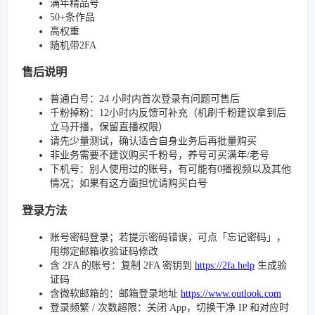
满年精品号
50+条作品
高权重
随机带2FA
售后说明
普通白号：24 小时内首次登录有问题可售后
千粉掉粉：12小时内反馈可补充（机刷千粉建议拿到后
立马开播，保留直播权限）
请先少量测试，确认适合自身业务后再批量购买
非业务需要不建议购买千粉号，养号可买满年/老号
下机号：别人使用过的账号，有可能有0播视频以及其他
情况；如果有这方面担忧请购买白号
登录方法
账号密码登录；若提示密码错误，可点「忘记密码」，
用绑定邮箱收验证码修改
含 2FA 的账号：复制 2FA 密钥到
https://2fa.help
生成验
证码
含微软邮箱的：邮箱登录地址
https://www.outlook.com
登录频繁 / 次数超限：关闭 App，切换干净 IP 和对应时