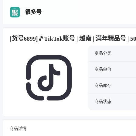
很多号
[货号6899]🎵TikTok账号 | 越南 | 满年精品号 | 
商品分类
商品单价
商品库存
商品状态
商品详情