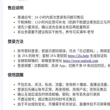
售后说明
普通白号：24 小时内首次登录有问题可售后
千粉掉粉：12小时内反馈可补充（机刷千粉建议拿到后立马
请先少量测试，确认适合自身业务后再批量购买
非业务需要不建议购买千粉号，养号可买满年/老号
登录方法
账号密码登录；若提示密码错误，可点「忘记密码」，用绑
含 2FA 的账号：复制 2FA 密钥到
https://2fa.help
生成验证码
含微软邮箱的：邮箱登录地址
https://www.outlook.com
登录频繁 / 次数超限：关闭 App，切换干净 IP 和对应时区
使用提醒
不包实名、关注、私信、流量；发视频 0 播放、直播没流量，请检查
登录后先确认账号正常，再发视频、改用户名；否则无售后
确认无误后请及时修改邮箱、密码；账号丢失自行承担
不建议囤号；超过售后时间封号无售后
由于平台规则变化，开播需手机号验证、直播伴侣不可用等