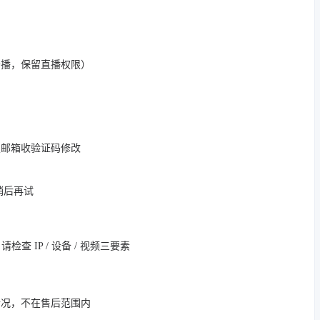
开播，保留直播权限）
定邮箱收验证码修改
，稍后再试
 IP / 设备 / 视频三要素
情况，不在售后范围内