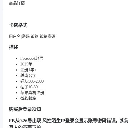
商品详情
卡密格式
用户名|密码|邮箱|邮箱密码
描述
Facebook账号
2025年
注册1年+
越南名字
好友500-2000
帖子10-30
苹果真机注册
微软邮箱
购买后登录须知
FB从9.26号出现 风控陌生IP登录会显示账号密码错误，实际很
登入的不要下单