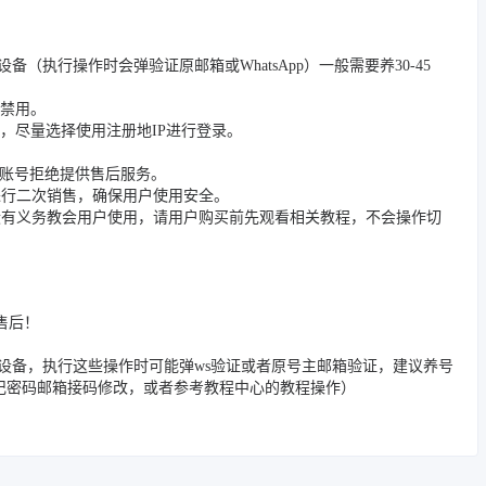
/踢除旧设备（执行操作时会弹验证原邮箱或WhatsApp）一般需要养30-45
被禁用。
，尽量选择使用注册地IP进行登录。
封禁账号拒绝提供售后服务。
进行二次销售，确保用户使用安全。
没有义务教会用户使用，请用户购买前先观看相关教程，不会操作切
售后！
/邮箱/踢除旧设备，执行这些操作时可能弹ws验证或者原号主邮箱验证，建议养号
忘记密码邮箱接码修改，或者参考教程中心的教程操作）