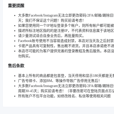
重要提醒
大多数Facebook/Instagram无法立即更改密码/2FA/邮箱
天；我们不保证这个问题！购买前请考虑！
如果您使用同一个IP地址登录多个帐户，则所有帐户都可能
描述所标注地区指的的是注册IP，不代表资料信息属于该地区
请少量测试适合自身业务后，再批量购买。
Facebook账号使用不当容易造成封禁，本店对当天及之后
卡密产品具有可复制性，售出概不退货。并且本店承诺绝不
本店尽可能的为客户提供完善的登录教程及售后服务。本店
勿购买。
售后条款
基本上所有的商品都是包首登，当天停用和显示180天都是无
广告号绑卡、添加BM、等操作导致广告停用无售后！
大多数Facebook/Instagram无法立即更改密码/2FA
周期30-45天；购买前请考虑！（非要改密可在登陆页面点
所有账户不包平台功能，如修改姓名、私信等使用相关问题