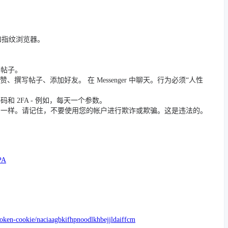
 和指纹浏览器。
篇帖子。
撰写帖子、添加好友。 在 Messenger 中聊天。行为必须“人性
 2FA - 例如，每天一个参数。
员一样。请记住，不要使用您的帐户进行欺诈或欺骗。这是违法的。
PA
token-cookie/naciaagbkifhpnoodlkhbejjldaiffcm