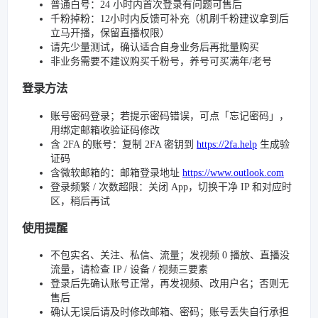
普通白号：24 小时内首次登录有问题可售后
千粉掉粉：12小时内反馈可补充（机刷千粉建议拿到后
立马开播，保留直播权限）
请先少量测试，确认适合自身业务后再批量购买
非业务需要不建议购买千粉号，养号可买满年/老号
登录方法
账号密码登录；若提示密码错误，可点「忘记密码」，
用绑定邮箱收验证码修改
含 2FA 的账号：复制 2FA 密钥到
https://2fa.help
生成验
证码
含微软邮箱的：邮箱登录地址
https://www.outlook.com
登录频繁 / 次数超限：关闭 App，切换干净 IP 和对应时
区，稍后再试
使用提醒
不包实名、关注、私信、流量；发视频 0 播放、直播没
流量，请检查 IP / 设备 / 视频三要素
登录后先确认账号正常，再发视频、改用户名；否则无
售后
确认无误后请及时修改邮箱、密码；账号丢失自行承担