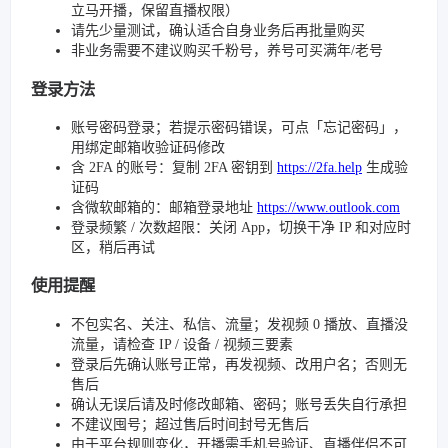
立马开播，保留直播权限）
请先少量测试，确认适合自身业务后再批量购买
非业务需要不建议购买千粉号，养号可买满年/老号
登录方法
账号密码登录；若提示密码错误，可点「忘记密码」，
用绑定邮箱收验证码修改
含 2FA 的账号：复制 2FA 密钥到
https://2fa.help
生成验
证码
含微软邮箱的：邮箱登录地址
https://www.outlook.com
登录频繁 / 次数超限：关闭 App，切换干净 IP 和对应时
区，稍后再试
使用提醒
不包实名、关注、私信、流量；发视频 0 播放、直播没
流量，请检查 IP / 设备 / 视频三要素
登录后先确认账号正常，再发视频、改用户名；否则无
售后
确认无误后请及时修改邮箱、密码；账号丢失自行承担
不建议囤号；超过售后时间封号无售后
由于平台规则变化，开播需手机号验证、直播伴侣不可