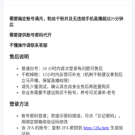
需要确定账号满月，粉丝千粉并且无违规手机直播超过25分钟
后
需要提供账号密码代开
不懂操作请联系客服
售后说明
普通白号：24 小时内首次登录有问题可售后
千粉掉粉：12小时内反馈可补充（机刷千粉建议拿到后
立马开播，保留直播权限）
请先少量测试，确认适合自身业务后再批量购买
非业务需要不建议购买千粉号，养号可买满年/老号
登录方法
账号密码登录；若提示密码错误，可点「忘记密码」，
用绑定邮箱收验证码修改
含 2FA 的账号：复制 2FA 密钥到
https://2fa.help
生成验
证码