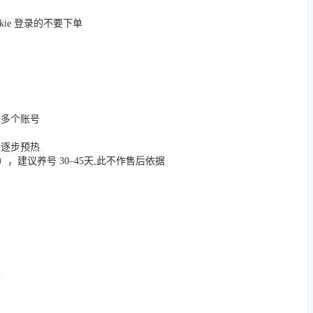
okie 登录的不要下单
登录多个账号
，逐步预热
App），建议养号 30–45天,此不作售后依据
关