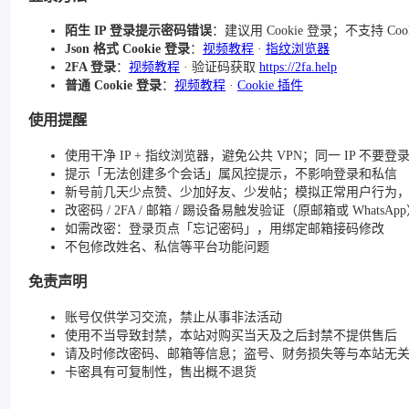
陌生 IP 登录提示密码错误
：建议用 Cookie 登录；不支持 Co
Json 格式 Cookie 登录
：
视频教程
·
指纹浏览器
2FA 登录
：
视频教程
· 验证码获取
https://2fa.help
普通 Cookie 登录
：
视频教程
·
Cookie 插件
使用提醒
使用干净 IP + 指纹浏览器，避免公共 VPN；同一 IP 不要
提示「无法创建多个会话」属风控提示，不影响登录和私信
新号前几天少点赞、少加好友、少发帖；模拟正常用户行为
改密码 / 2FA / 邮箱 / 踢设备易触发验证（原邮箱或 Whats
如需改密：登录页点「忘记密码」，用绑定邮箱接码修改
不包修改姓名、私信等平台功能问题
免责声明
账号仅供学习交流，禁止从事非法活动
使用不当导致封禁，本站对购买当天及之后封禁不提供售后
请及时修改密码、邮箱等信息；盗号、财务损失等与本站无
卡密具有可复制性，售出概不退货