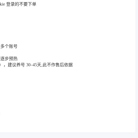
okie 登录的不要下单
登录多个账号
，逐步预热
App），建议养号 30–45天,此不作售后依据
关