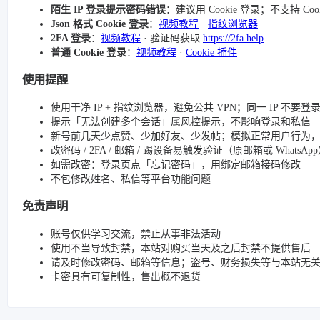
陌生 IP 登录提示密码错误
：建议用 Cookie 登录；不支持 Co
Json 格式 Cookie 登录
：
视频教程
·
指纹浏览器
2FA 登录
：
视频教程
· 验证码获取
https://2fa.help
普通 Cookie 登录
：
视频教程
·
Cookie 插件
使用提醒
使用干净 IP + 指纹浏览器，避免公共 VPN；同一 IP 不要
提示「无法创建多个会话」属风控提示，不影响登录和私信
新号前几天少点赞、少加好友、少发帖；模拟正常用户行为
改密码 / 2FA / 邮箱 / 踢设备易触发验证（原邮箱或 Whats
如需改密：登录页点「忘记密码」，用绑定邮箱接码修改
不包修改姓名、私信等平台功能问题
免责声明
账号仅供学习交流，禁止从事非法活动
使用不当导致封禁，本站对购买当天及之后封禁不提供售后
请及时修改密码、邮箱等信息；盗号、财务损失等与本站无
卡密具有可复制性，售出概不退货