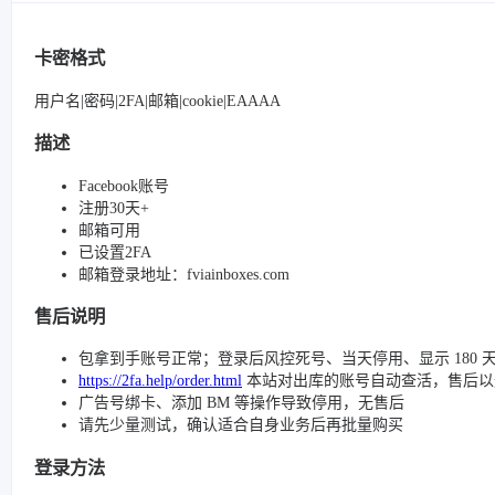
卡密格式
用户名|密码|2FA|邮箱|cookie|EAAAA
描述
Facebook账号
注册30天+
邮箱可用
已设置2FA
邮箱登录地址：fviainboxes.com
售后说明
包拿到手账号正常；登录后风控死号、当天停用、显示 180 
https://2fa.help/order.html
本站对出库的账号自动查活，售后以
广告号绑卡、添加 BM 等操作导致停用，无售后
请先少量测试，确认适合自身业务后再批量购买
登录方法