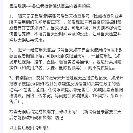
售后规则----各位老板请确认售后内容再购买：
1、 隔天无无售后:购买账号后当天检查账号（比如检查你业务
所需要用到的功能是否正常），如发现账号有直播权限被封禁
或者有其它违规行为，当天提出，可退可换；隔天则不提供任
何售后支持，不接受当天没时间登录的说法，注意当天检查并
确认无误后再使用。
2、 账号一经使用无售后:取号当天如在完全未使用的情况下封
橱窗或者橱窗掉落，可换可退(仅限当天)。；一旦使用过（如
发布短视频、挂车、直播、橱窗实名等操作），或进行高风险
操作（如改用户名、头像、删除视频等），则不提供售后。
3、特别提示：交付的账号未开播过或无直播违规记录，如果开
播被系统提示(例如:检测到涉嫌违反诚信度和真实性政策的活
动)等不在售后范围，任何限流提示都无售后（影响因素直播网
络协议，网络上传带宽，等问题会影响推流，TK风控，所以不
售后）。
检查无误后请完成换绑并且修改密码！（新设备登录需要三天
后才能修改密码和换绑）切记
以上售后规则请知悉！