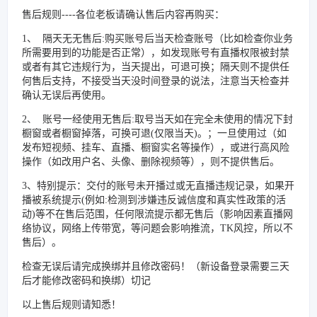
售后规则----各位老板请确认售后内容再购买：
1、 隔天无无售后:购买账号后当天检查账号（比如检查你业务
所需要用到的功能是否正常），如发现账号有直播权限被封禁
或者有其它违规行为，当天提出，可退可换；隔天则不提供任
何售后支持，不接受当天没时间登录的说法，注意当天检查并
确认无误后再使用。
2、 账号一经使用无售后:取号当天如在完全未使用的情况下封
橱窗或者橱窗掉落，可换可退(仅限当天)。；一旦使用过（如
发布短视频、挂车、直播、橱窗实名等操作），或进行高风险
操作（如改用户名、头像、删除视频等），则不提供售后。
3、特别提示：交付的账号未开播过或无直播违规记录，如果开
播被系统提示(例如:检测到涉嫌违反诚信度和真实性政策的活
动)等不在售后范围，任何限流提示都无售后（影响因素直播网
络协议，网络上传带宽，等问题会影响推流，TK风控，所以不
售后）。
检查无误后请完成换绑并且修改密码！（新设备登录需要三天
后才能修改密码和换绑）切记
以上售后规则请知悉！