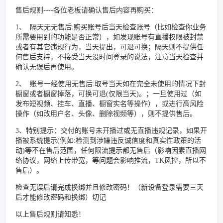
售后规则----各位老板请确认售后内容再购买：
1、 隔天无无售后:购买账号后当天检查账号（比如检查你业务
所需要用到的功能是否正常），如发现账号有直播权限被封禁
或者有其它违规行为，当天提出，可退可换；隔天则不提供任
何售后支持，不接受当天没时间登录的说法，注意当天检查并
确认无误后再使用。
2、 账号一经使用无售后:取号当天如在完全未使用的情况下封
橱窗或者橱窗掉落，可换可退(仅限当天)。；一旦使用过（如
发布短视频、挂车、直播、橱窗实名等操作），或进行高风险
操作（如改用户名、头像、删除视频等），则不提供售后。
3、特别提示：交付的账号未开播过或无直播违规记录，如果开
播被系统提示(例如:检测到涉嫌违反诚信度和真实性政策的活
动)等不在售后范围，任何限流提示都无售后（影响因素直播网
络协议，网络上传带宽，等问题会影响推流，TK风控，所以不
售后）。
检查无误后请完成换绑并且修改密码！（新设备登录需要三天
后才能修改密码和换绑）切记
以上售后规则请知悉！