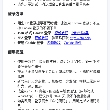
请先少量测试，确认适合自身业务后再批量购买
登录方法
陌生 IP 登录提示密码错误
：建议用 Cookie 登录；不支
持 Cookie 登录的不要下单
Json 格式 Cookie 登录
：
视频教程
·
指纹浏览器
2FA 登录
：
视频教程
· 验证码获取
https://2fa.help
普通 Cookie 登录
：
视频教程
·
Cookie 插件
使用提醒
使用干净 IP + 指纹浏览器，避免公共 VPN；同一 IP 不
要登录多个账号
提示「无法创建多个会话」属风控提示，不影响登录和
私信
新号前几天少点赞、少加好友、少发帖；模拟正常用户
行为，逐步预热
改密码 / 2FA / 邮箱 / 踢设备易触发验证（原邮箱或
WhatsApp），建议养号 30–45天,此不作售后依据
如需改密：登录页点「忘记密码」，用绑定邮箱接码修
改