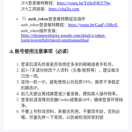
2FA登录推特教程：
https://youtu.be/Yn9oJQKY79w
2FA工具链接：
https://cha2fa.com
auth_token
登录推特教程及插件
auth_token登录推特教程：
https://youtu.be/GaaF-QlRrrE
auth_token插件安装：
https://chromewebstore.google.com/detail/x-token-
login/gceojnffehjfnkoifconnifeameehhad
⚠️ 账号使用注意事项（必读）
登录后请先检查是否有绑定多余的邮箱或者手机号。
前3~7天请勿修改个人资料（头像/昵称等），建议每次
只改一项。
坚持一机一IP，避免使用公共低质VPN，推荐干净稳定
的静态IP。
前几天建议离线静置或少量发推，模拟真人操作频率。
登录前请清理浏览器Cookie或重装APP，确保登录环境纯
净。
不要上号秒改资料，奔着往死用，不要改年龄，否则必
噶，尽量先养一下常用，以防被检测异常封锁