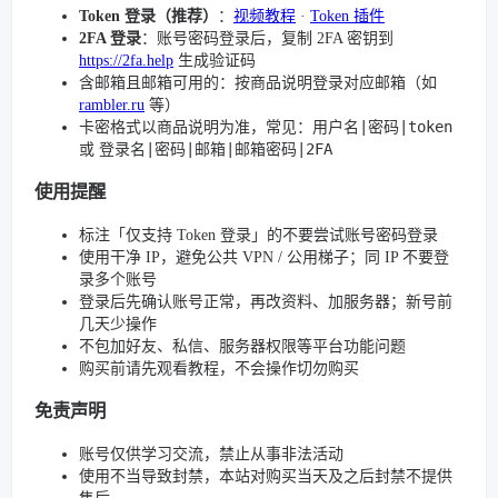
Token 登录（推荐）
：
视频教程
·
Token 插件
2FA 登录
：账号密码登录后，复制 2FA 密钥到
https://2fa.help
生成验证码
含邮箱且邮箱可用的：按商品说明登录对应邮箱（如
rambler.ru
等）
用户名|密码|token
卡密格式以商品说明为准，常见：
登录名|密码|邮箱|邮箱密码|2FA
或
使用提醒
标注「仅支持 Token 登录」的不要尝试账号密码登录
使用干净 IP，避免公共 VPN / 公用梯子；同 IP 不要登
录多个账号
登录后先确认账号正常，再改资料、加服务器；新号前
几天少操作
不包加好友、私信、服务器权限等平台功能问题
购买前请先观看教程，不会操作切勿购买
免责声明
账号仅供学习交流，禁止从事非法活动
使用不当导致封禁，本站对购买当天及之后封禁不提供