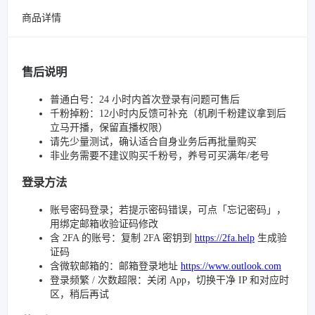
商品详情
售后说明
普通白号：24 小时内首次登录有问题可售后
千粉掉粉：12小时内反馈可补充（机刷千粉建议拿到后
立马开播，保留直播权限）
请先少量测试，确认适合自身业务后再批量购买
非业务需要不建议购买千粉号，养号可买满年/老号
登录方法
账号密码登录；若提示密码错误，可点「忘记密码」，
用绑定邮箱收验证码修改
含 2FA 的账号：复制 2FA 密钥到
https://2fa.help
生成验
证码
含微软邮箱的：邮箱登录地址
https://www.outlook.com
登录频繁 / 次数超限：关闭 App，切换干净 IP 和对应时
区，稍后再试