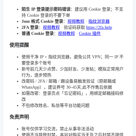
陌生 IP 登录提示密码错误
：建议用 Cookie 登录；不支
持 Cookie 登录的不要下单
Json 格式 Cookie 登录
：
视频教程
·
指纹浏览器
2FA 登录
：
视频教程
· 验证码获取
https://2fa.help
普通 Cookie 登录
：
视频教程
·
Cookie 插件
使用提醒
使用干净 IP + 指纹浏览器，避免公共 VPN；同一 IP 不
要登录多个账号
新号前几天少点赞、少加好友、少发帖；模拟正常用户
行为，逐步预热
改密码 / 2FA / 邮箱 / 踢设备易触发验证（原邮箱或
WhatsApp），建议养号 30–45天,此不作售后依据
如需改密：登录页点「忘记密码」，用绑定邮箱接码修
改
不包修改姓名、私信等平台功能问题
免责声明
账号仅供学习交流，禁止从事非法活动
使用不当导致封禁，本站对购买当天及之后封禁不提供