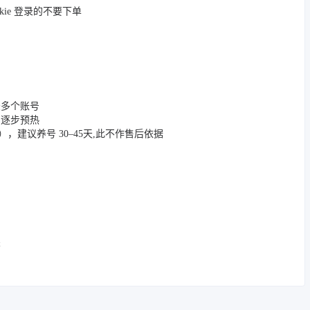
okie 登录的不要下单
登录多个账号
，逐步预热
App），建议养号 30–45天,此不作售后依据
关