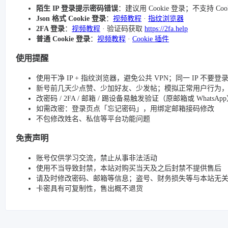
陌生 IP 登录提示密码错误
：建议用 Cookie 登录；不支持 Co
Json 格式 Cookie 登录
：
视频教程
·
指纹浏览器
2FA 登录
：
视频教程
· 验证码获取
https://2fa.help
普通 Cookie 登录
：
视频教程
·
Cookie 插件
使用提醒
使用干净 IP + 指纹浏览器，避免公共 VPN；同一 IP 不要
新号前几天少点赞、少加好友、少发帖；模拟正常用户行为
改密码 / 2FA / 邮箱 / 踢设备易触发验证（原邮箱或 Whats
如需改密：登录页点「忘记密码」，用绑定邮箱接码修改
不包修改姓名、私信等平台功能问题
免责声明
账号仅供学习交流，禁止从事非法活动
使用不当导致封禁，本站对购买当天及之后封禁不提供售后
请及时修改密码、邮箱等信息；盗号、财务损失等与本站无
卡密具有可复制性，售出概不退货