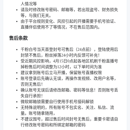
人情况等
请及时修改账号密码、邮箱等，若出现盗号、财务损失
等，与我们无关。
由于平台规则变化、风控引起的开播需要手机号验证、
直播伴侣使用不了等情况，不在售后范围内。
售后条款
千粉白号当天首登封号可售后（24点前），登陆使用后
封禁不售后，粉丝掉落24小时内反馈可补充！
受近期风控影响，4月15日0点起各地区机刷千粉直播号
掉粉售后时间调整为12小时，以下单时间为准
建议拿到账号后立马开播，保留账号直播权限
账号登录后先确认无误，再操作发视频、改用户名等，
否则无售后！
确认账号无误后请修改邮箱、密码等信息！否则账号丢
失自行承担！
微软邮箱锁需要自行使用手机号接码解锁
无特殊说明的，所有账号不包实名、关注、私信、流
量。账号随拿随用，
不建议囤号，超过售后时间封号无售后，重要卡密请自
行修改账号密码和所绑定邮箱的密码