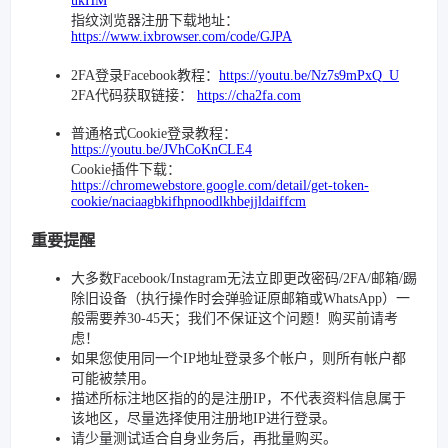
ukHM
指纹浏览器注册下载地址：
https://www.ixbrowser.com/code/GJPA
2FA登录Facebook教程：
https://youtu.be/Nz7s9mPxQ_U
2FA代码获取链接：
https://cha2fa.com
普通格式Cookie登录教程：
https://youtu.be/JVhCoKnCLE4
Cookie插件下载：
https://chromewebstore.google.com/detail/get-token-
cookie/naciaagbkifhpnoodlkhbejjldaiffcm
重要提醒
大多数Facebook/Instagram无法立即更改密码/2FA/邮箱/踢
除旧设备（执行操作时会弹验证原邮箱或WhatsApp）一
般需要养30-45天；我们不保证这个问题！购买前请考
虑！
如果您使用同一个IP地址登录多个帐户，则所有帐户都
可能被禁用。
描述所标注地区指的的是注册IP，不代表资料信息属于
该地区，尽量选择使用注册地IP进行登录。
请少量测试适合自身业务后，再批量购买。