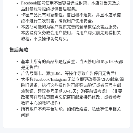
Facebook账号使用不当容易造成封禁，本店对当天及之
后封禁账号拒绝提供售后服务。
卡密产品具有可复制性，售出概不退货。并且本店承诺
绝不进行二次销售，确保用户使用安全。
本店尽可能的为客户提供完善的登录教程及售后服务。
本店没有义务教会用户使用，请用户购买前先观看相关
教程，不会操作切勿购买。
售后条款
基本上所有的商品都是包首登，当天停用和显示180天都
是无售后！
广告号绑卡、添加BM、等操作导致广告停用无售后！
大多数Facebook/Instagram无法立即更改密码/2FA/邮箱/踢
除旧设备，执行这些操作时可能弹ws验证或者原号主邮
箱验证，建议养号周期30-45天；购买前请考虑！（非要
改密可在登陆页面点忘记密码邮箱接码修改，或者参考
教程中心的教程操作）
所有账户不包平台功能，如修改姓名、私信等使用相关
问题