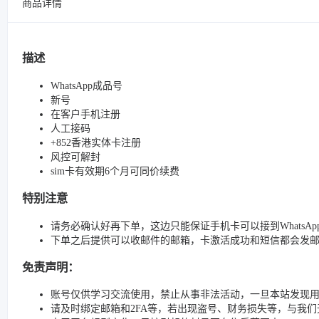
商品详情
描述
WhatsApp成品号
新号
在客户手机注册
人工接码
+852香港实体卡注册
风控可解封
sim卡有效期6个月可同价续费
特别注意
请务必确认好再下单，这边只能保证手机卡可以接到WhatsA
下单之后提供可以收邮件的邮箱，卡激活成功和短信都会发
免责声明：
账号仅供学习交流使用，禁止从事非法活动，一旦本站发现
请及时绑定邮箱和2FA等，若出现盗号、财务损失等，与我们