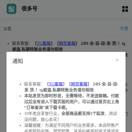
很多号
折叠
公告
联系客服：【
TG客服
】【
网页客服
】
24H-全-自-动-发-货-！tg
被盗,私聊转账业务请勿相信
本站发货为即时秒发，无需等待，不发送邮箱。付款过后没有进
通知
入下载页面的用户，可以通过首页右上角“订单查询”来下载卡
密。
10年老店享誉行业，
全部商品都支持1个起发
，测试没问题，放
心去买！
联系客服：【
TG客服
】【
网页客服
】
24H-全-自-动-
温馨提醒：为满足不同用户的业务需求，本店所售产品类型较全
发-货-！tg被盗,私聊转账业务请勿相信
面。望您知悉，并非价格高的号才是适合您业务的账号。务必
少
本站发货为即时秒发，无需等待，不发送邮箱。付款
量购买
测试后再批量购买。产品质量问题，请及时联系客服售
过后没有进入下载页面的用户，可以通过首页右上角
后。
“订单查询”来下载卡密。
本站认真做账号，敬请
收藏本站
不迷路。
10年老店享誉行业，
全部商品都支持1个起发
，测试
近期发现有黑客扫描订单暴力获取用户卡密:1.建议大家注册我们
没问题，放心去买！
网站的会员进行购买(注册会员订单无法被扫描)。
2.售出删档，
温馨提醒：为满足不同用户的业务需求，本店所售产
服务器只保存7天，请提前下载并备份卡密。
重要卡密请自行修
品类型较全面。望您知悉，并非价格高的号才是适合
改账号密码和所绑定邮箱的密码