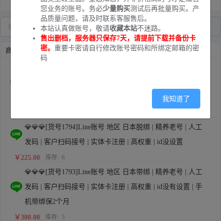
您业务的账号。务必
少量购买
测试后再批量购买。产
品质量问题，请及时联系客服售后。
本站认真做账号，敬请
收藏本站
不迷路。
售出删档，服务器只保存7天，请提前下载并备份卡
密。
重要卡密请自行修改账号密码和所绑定邮箱的密
商品列表
码
💎💎💎[货号2109]Line账号 地区 泰国带绑 | 精养老号 | 人工
发码 | 客户扫码接号 | 实体卡注册 | 高权重 | id没设置 | 手机
带绑保2个月
我知道了
￥100.00
库存:
121
💎💎💎[货号1794]Line账号 地区 日本脱绑 | 精养老号 | 人工
发码 | 客户扫码接号 | 实体卡注册 | 高权重 | id没设置
￥225.00
库存:
6
💎💎💎[货号1793]Line账号 地区 日本带绑 | 精养老号 | 人工
发码 | 客户扫码接号 | 实体卡注册 | 高权重 | id没有设置 | 手
机带绑保2个月
￥300.00
库存:
5