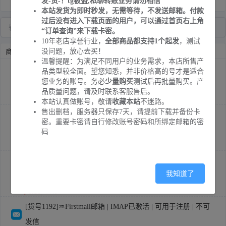
发-货-！tg被盗,私聊转账业务请勿相信
本站发货为即时秒发，无需等待，不发送邮箱。付款
过后没有进入下载页面的用户，可以通过首页右上角
“订单查询”来下载卡密。
10年老店享誉行业，
全部商品都支持1个起发
，测试
没问题，放心去买！
商品列表
温馨提醒：为满足不同用户的业务需求，本店所售产
[货号1082]⚡@Mail.tm旗下邮箱 | 随机多种后缀 | 仅可收件 不
品类型较全面。望您知悉，并非价格高的号才是适合
您业务的账号。务必
少量购买
测试后再批量购买。产
可发件
品质量问题，请及时联系客服售后。
￥0.02
库存:
83736
本站认真做账号，敬请
收藏本站
不迷路。
售出删档，服务器只保存7天，请提前下载并备份卡
[货号0855]@Mail.tm邮箱账号 | 只能收件 不能发件 | 用途自
密。重要卡密请自行修改账号密码和所绑定邮箱的密
测一个发货
码
￥0.04
库存:
1603643
[货号1073]@Firstmail旗下邮箱 | 仅可收件 不可发件 | 永不封
我知道了
号 | @bulletsmail.com随机后缀
￥0.10
库存:
4823
[货号1192]♒Firstmail邮箱 | IMAP已激活 | 可用于注册 | 不可
发信