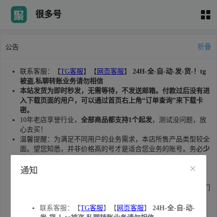
很多号
折叠
公告
联系客服：【
TG客服
】【
网页客服
】
24H-全-自-动-发-货-！tg
被盗,私聊转账业务请勿相信
本站发货为即时秒发，无需等待，不发送邮箱。付款过后没有进
入下载页面的用户，可以通过首页右上角“订单查询”来下载卡
密。
10年老店享誉行业，
全部商品都支持1个起发
，测试没问题，放
心去买！
温馨提醒：为满足不同用户的业务需求，本店所售产品类型较全
面。望您知悉，并非价格高的号才是适合您业务的账号。务必
少
量购买
测试后再批量购买。产品质量问题，请及时联系客服售
后。
通知
本站认真做账号，敬请
收藏本站
不迷路。
近期发现有黑客扫描订单暴力获取用户卡密:1.建议大家注册我们
网站的会员进行购买(注册会员订单无法被扫描)。2.售出删档，
服务器只保存7天，请提前下载并备份卡密。重要卡密请自行修
联系客服：【
TG客服
】【
网页客服
】
24H-全-自-动-
改账号密码和所绑定邮箱的密码