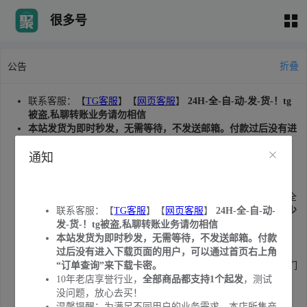
很多号
折叠
公告
联系客服：【
TG客服
】【
网页客服
】
24H-全-自-动-发-货-！tg
被盗,私聊转账业务请勿相信
本站发货为即时秒发，无需等待，不发送邮箱。付款过后没有进
入下载页面的用户，可以通过首页右上角“订单查询”来下载卡
密。
通知
10年老店享誉行业，
全部商品都支持1个起发
，测试没问题，放
心去买！
温馨提醒：为满足不同用户的业务需求，本店所售产品类型较全
面。望您知悉，并非价格高的号才是适合您业务的账号。务必
少
联系客服：【
TG客服
】【
网页客服
】
24H-全-自-动-
量购买
测试后再批量购买。产品质量问题，请及时联系客服售
发-货-！tg被盗,私聊转账业务请勿相信
后。
本站发货为即时秒发，无需等待，不发送邮箱。付款
本站认真做账号，敬请
收藏本站
不迷路。
过后没有进入下载页面的用户，可以通过首页右上角
近期发现有黑客扫描订单暴力获取用户卡密:1.建议大家注册我们
“订单查询”来下载卡密。
网站的会员进行购买(注册会员订单无法被扫描)。2.售出删档，
10年老店享誉行业，
全部商品都支持1个起发
，测试
服务器只保存7天，请提前下载并备份卡密。重要卡密请自行修
没问题，放心去买！
改账号密码和所绑定邮箱的密码
温馨提醒：为满足不同用户的业务需求，本店所售产