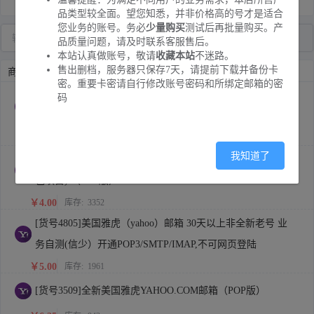
品类型较全面。望您知悉，并非价格高的号才是适合
您业务的账号。务必
少量购买
测试后再批量购买。产
品质量问题，请及时联系客服售后。
本站认真做账号，敬请
收藏本站
不迷路。
售出删档，服务器只保存7天，请提前下载并备份卡
商品列表
密。重要卡密请自行修改账号密码和所绑定邮箱的密
[货号1502]美国雅虎（yahoo）邮箱 30天以上非全新老号 业
码
务自测 只能POP/IMAP登录 不可网页登陆
￥2.00
库存:
1447
我知道了
[货号4915]美国雅虎（yahoo）邮箱 非全新老号 (信少）（不
包项目) （POP版）
￥4.00
库存:
3352
[货号4805]美国雅虎（yahoo）邮箱 30天以上非全新老号 业
务自测(信少）开通POP3/SMTP/IMAP,不可网页登陆
￥5.00
库存:
1961
[货号3509]全新美国雅虎YAHOO.COM邮箱（POP版）