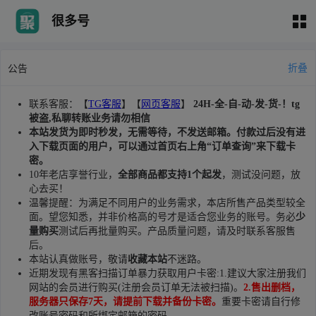
很多号
折叠
公告
联系客服：【
TG客服
】【
网页客服
】
24H-全-自-动-发-货-！tg
被盗,私聊转账业务请勿相信
本站发货为即时秒发，无需等待，不发送邮箱。付款过后没有进
入下载页面的用户，可以通过首页右上角“订单查询”来下载卡
密。
10年老店享誉行业，
全部商品都支持1个起发
，测试没问题，放
心去买！
温馨提醒：为满足不同用户的业务需求，本店所售产品类型较全
面。望您知悉，并非价格高的号才是适合您业务的账号。务必
少
量购买
测试后再批量购买。产品质量问题，请及时联系客服售
后。
本站认真做账号，敬请
收藏本站
不迷路。
近期发现有黑客扫描订单暴力获取用户卡密:1.建议大家注册我们
网站的会员进行购买(注册会员订单无法被扫描)。
2.售出删档，
服务器只保存7天，请提前下载并备份卡密。
重要卡密请自行修
改账号密码和所绑定邮箱的密码