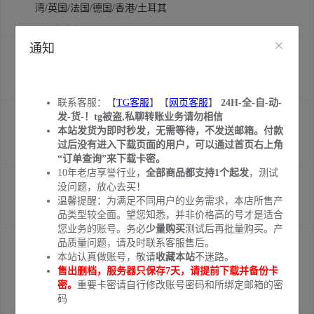
湾/英国/法国/德国/香港/土耳其
￥140.00
库存:
3837
通知
[货号0689]✳️Twitter推特账号 | 全新账号 Outlook | Hotmail验
证 AUTH_TOKEN+2FA 优质小白号
￥1.22
库存:
1137
联系客服：【
TG客服
】【
网页客服
】
24H-全-自-动-
[货号1013]✳️Twitter推特账号 | 全新注册 | 微软邮箱 | 已设置2
发-货-！tg被盗,私聊转账业务请勿相信
本站发货为即时秒发，无需等待，不发送邮箱。付款
FA | 包含token
过后没有进入下载页面的用户，可以通过首页右上角
￥1.35
库存:
585
“订单查询”来下载卡密。
10年老店享誉行业，
全部商品都支持1个起发
，测试
[货号6928]✳️Twitter推特账号 | 新号 | 真机注册 | 已设置2FA | t
没问题，放心去买！
oken可用
温馨提醒：为满足不同用户的业务需求，本店所售产
品类型较全面。望您知悉，并非价格高的号才是适合
￥2.82
库存:
24
您业务的账号。务必
少量购买
测试后再批量购买。产
[货号2451]⚡Twitter 账号 | 自动注册 | 空白资料 | firstmail邮箱
品质量问题，请及时联系客服售后。
本站认真做账号，敬请
收藏本站
不迷路。
可用 | 男女通用 | 已设置2FA | 支持token | 取货可能需要时间1
售出删档，服务器只保存7天，请提前下载并备份卡
5-30分钟
密。
重要卡密请自行修改账号密码和所绑定邮箱的密
码
￥3.13
库存:
2173