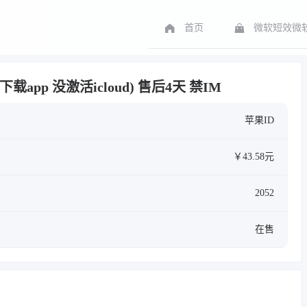
首页
微软短效微软
载app 没激活icloud) 售后4天 禁IM
苹果ID
￥43.58元
2052
在售