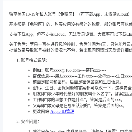
独享美国13-19年私人账号【免税区】（可下载App，未激活iCloud
基本都是【免税区】的，购买应用没有额外的税费。部分账号可以使
支持下载App，但不支持iCloud，无法登录设置。大概率可以下载C
关于售后：苹果一直在进行风险控制，售后时间为4天，只包能登录Ap
批量改密导致账号被封的情况也不包，若出现问题请当天反馈详细
账号格式说明：
例如：账号xxxx@163.com----密码xxx----
密保信息----朋友xxxx----工作xxx----父母xx----生日xxx-
前面是账号和密码，后面是密保答案和生日信息。
密码、生日、密保问题和答案都可以改一下，这样安全
朋友即“你少年时代最好的朋友叫什么名字”，答案是后面
工作即“你的理想工作是什么”，答案是后面的xxx。
父母即“你父母是在哪里认识的”，答案是后面的xx。
更改网站
Apple ID管理
安全问题：
建议只在App Store中登录账号，请勿在【设置】