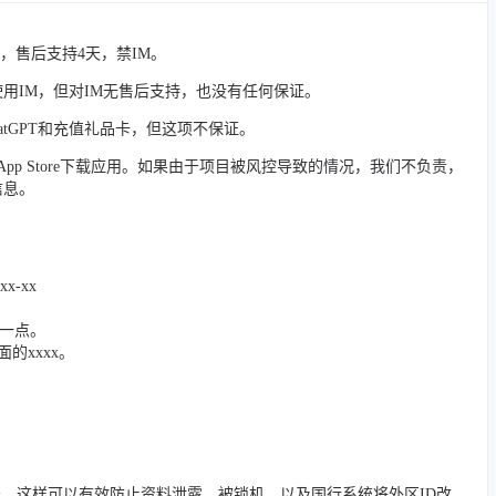
），售后支持4天，禁IM。
用IM，但对IM无售后支持，也没有任何保证。
hatGPT和充值礼品卡，但这项不保证。
p Store下载应用。如果由于项目被风控导致的情况，我们不负责，
信息。
xx-xx
一点。
的xxxx。
中登录，这样可以有效防止资料泄露、被锁机，以及国行系统将外区ID改