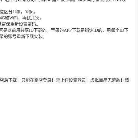
区分1和i，0和o。
和WiFi，再试几次。
过密保重新设置密码。
否是以前用共享ID下载的。苹果的APP下载是绑定ID的，用哪个ID下
登录的账号重新下载安装。
商店后下载！只能在商店登录！禁止在设置登录！虚拟商品无退款！请