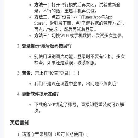
方法一
：打开飞行模式后再关闭，试着重新登
录。不行的话，重启手机再试试。
方法二
：点击“设置” -> “iTunes App与App
Store”，滑到最下面，点“了解数据的管理方式”，
再点击“完成”，然后再试着登录。
方法三
：切换WIFI或手机数据，尝试多次登录。
登录提示“账号密码错误”？
别使用识别图片功能，登录时不要有空格，多次
检查。如果还是错误，联系客服。
警告
：禁止在“设置”登录！！！
我们不建议在设置中登录，出问题不负责哦！
更新软件提示冻结？
下载的APP绑定了账号，直接卸载重装就可以解
决。
买后需知
请遵守苹果规则（即可长期使用）。